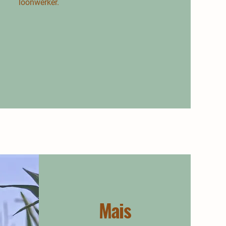
loonwerker.
Mais