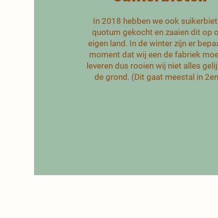
In 2018 hebben we ook suikerbie
quotum gekocht en zaaien dit op 
eigen land. In de winter zijn er bepa
moment dat wij een de fabriek mo
leveren dus rooien wij niet alles gelij
de grond. (Dit gaat meestal in 2en