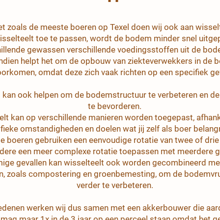
t zoals de meeste boeren op Texel doen wij ook aan wisselt
isselteelt toe te passen, wordt de bodem minder snel uitg
illende gewassen verschillende voedingsstoffen uit de bod
dien helpt het om de opbouw van ziekteverwekkers in de 
oorkomen, omdat deze zich vaak richten op een specifiek g
t kan ook helpen om de bodemstructuur te verbeteren en de 
te bevorderen.
elt kan op verschillende manieren worden toegepast, afhank
fieke omstandigheden en doelen wat jij zelf als boer belangri
 boeren gebruiken een eenvoudige rotatie van twee of dri
andere een meer complexe rotatie toepassen met meerdere 
ge gevallen kan wisselteelt ook worden gecombineerd me
n, zoals compostering en groenbemesting, om de bodemvr
verder te verbeteren.
denen werken wij dus samen met een akkerbouwer die aar
mag maar 1x in de 3 jaar op een perceel staan omdat het g