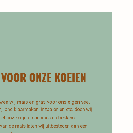
 VOOR ONZE KOEIEN
en wij mais en gras voor ons eigen vee.
, land klaarmaken, inzaaien en etc. doen wij
met onze eigen machines en trekkers.
 van de mais laten wij uitbesteden aan een