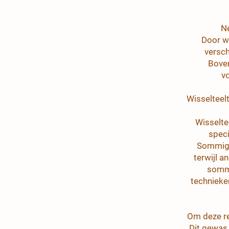
Ne
Door w
versch
Boven
v
Wisselteel
Wisselte
speci
Sommige
terwijl 
sommi
technieke
Om deze re
Dit gewas 