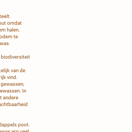
eelt.
eput omdat
em halen.
bodem te
ewas.
biodiversiteit
elijk van de
jk vind.
e gewassen,
gewassen. In
t andere
uchtbaarheid
dappels poot.
ewas erg veel