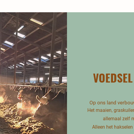
VOEDSEL
Op ons land verbouw
Het maaien, graskuilen
allemaal zelf 
Alleen het hakselen