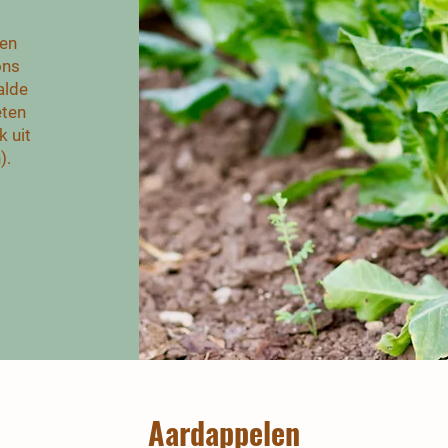
ten
ons
alde
eten
k uit
).
Aardappelen