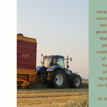
Het gr
voor h
het 
gekuild
Wann
pl
overh
of 
ku
sc
Wij 
zo'n 
Dit z