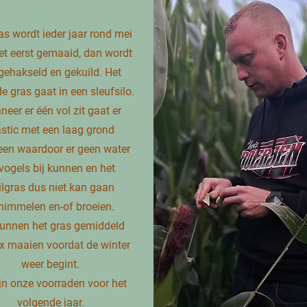
as wordt ieder jaar rond mei
et eerst gemaaid, dan wordt
gehakseld en gekuild. Het
e gras gaat in een sleufsilo.
eer er één vol zit gaat er
astic met een laag grond
een waardoor er geen water
vogels bij kunnen en het
ilgras dus niet kan gaan
himmelen en-of broeien.
kunnen het gras gemiddeld
5x maaien voordat de winter
weer begint.
ijn onze voorraden voor het
volgende jaar.