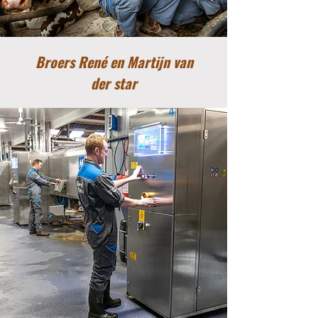
Broers René en Martijn van
der star