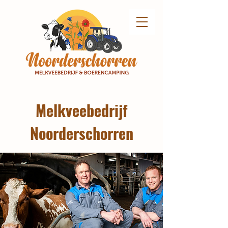
Melkveebedrijf
Noorderschorren